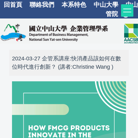
回首頁
聯絡我們
本系特色
中山大學
中山
跳
到
管院
主
要
內
容
區
2024-03-27 企管系講座:快消產品該如何在數
位時代進行創新？ (講者:Christine Wang )