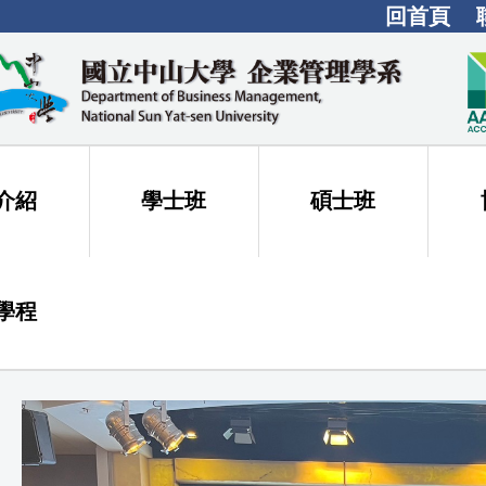
回首頁
介紹
學士班
碩士班
學程