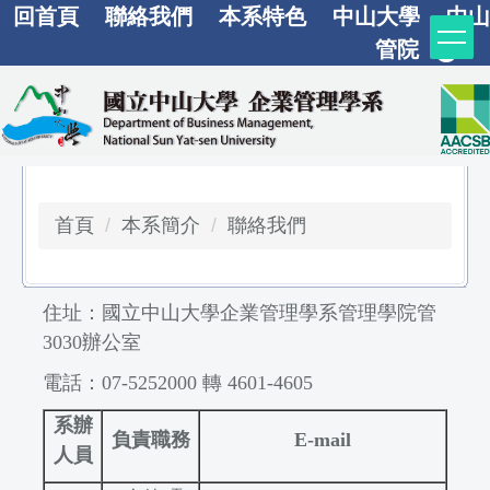
回首頁
聯絡我們
本系特色
中山大學
中山
跳
到
管院
主
要
內
容
區
首頁
本系簡介
聯絡我們
住址：國立中山大學企業管理學系管理學院管
3030辦公室
電話：07-5252000 轉 4601-4605
系辦
負責職務
E-mail
人員