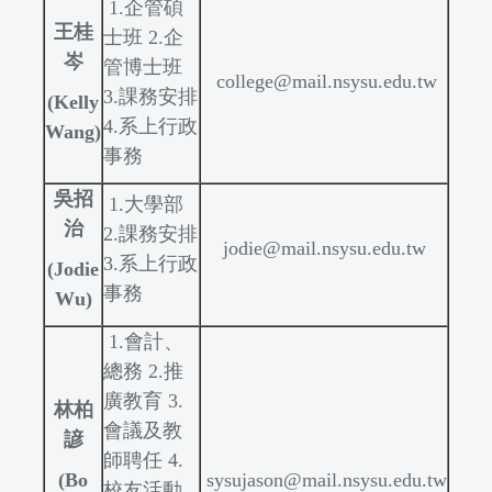
1.企管碩
王桂
士班 2.企
岑
管博士班
college
@
mail.nsysu.edu.tw
3.課務安排
(Kelly
4.系上行政
Wang)
事務
吳招
1.大學部
治
2.課務安排
jodie
@
mail.nsysu.edu.tw
3.系上行政
(Jodie
事務
Wu)
1.會計、
總務 2.推
廣教育 3.
林柏
會議及教
諺
師聘任 4.
(Bo
sysujason@mail.nsysu.edu.tw
校友活動