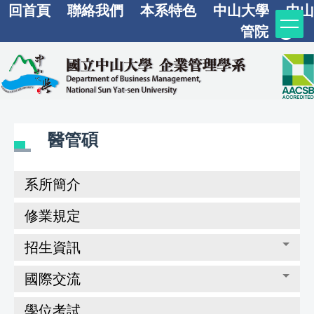
回首頁
聯絡我們
本系特色
中山大學
中山
跳
到
管院
主
要
內
容
區
醫管碩
系所簡介
修業規定
招生資訊
國際交流
學位考試