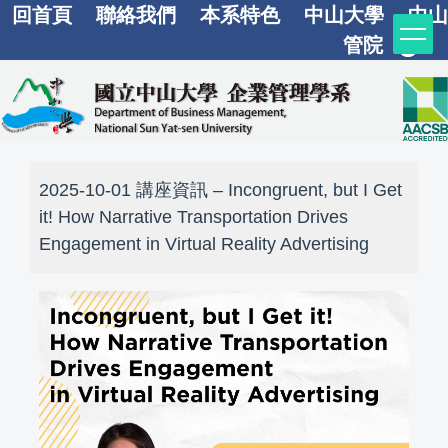
回首頁
聯絡我們
本系特色
中山大學
中山
跳
到
管院
主
要
內
容
區
2025-10-01 講座資訊 – Incongruent, but I Get
it! How Narrative Transportation Drives
Engagement in Virtual Reality Advertising