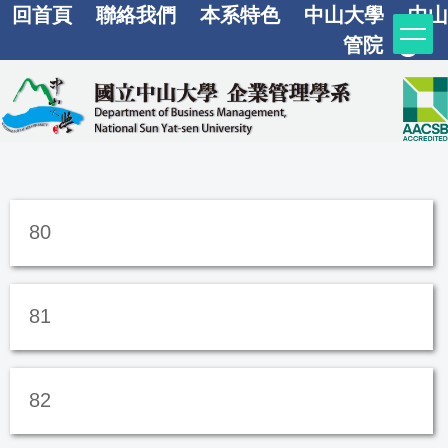
回首頁
聯絡我們
本系特色
中山大學
中山
跳
到
管院
主
要
內
容
區
80
81
82