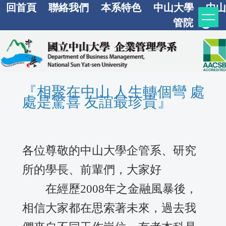
回首頁
聯絡我們
本系特色
中山大學
中山
跳
到
管院
主
要
內
容
『相聚在中山 人生轉個彎 處
區
處是驚喜 友誼最珍貴』
各位尊敬的中山大學企管系、研究
所的學長、前輩們，大家好
在經歷2008年之金融風暴後，
相信大家都在思索著未來，過去我