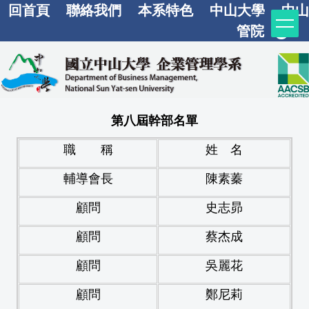
回首頁
聯絡我們
本系特色
中山大學
中山
跳
到
管院
主
要
內
容
第八屆幹部名單
區
職 稱
姓 名
輔導會長
陳素蓁
顧問
史志昴
顧問
蔡杰成
顧問
吳麗花
顧問
鄭尼莉