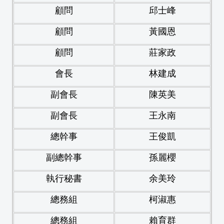
顧問
邱士峰
顧問
黃國恩
顧問
莊家政
會長
林建成
副會長
陳英美
副會長
王永南
總幹事
王俊凱
副總幹事
孫麗櫻
執行秘書
余美玲
總務組
柯淑惠
總務組
賴育群