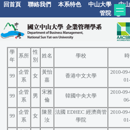
回首頁
聯絡我們
本系特色
中山大學
中山
跳
到
管院
主
要
內
容
區
學
性
系所
姓名
學校
時
年
別
企管
黃怡
2010-09-
99
女
香港中文大學
系
嘉
01
企管
宋雅
2010-09-
99
男
韓國中央大學
系
倫
06
企管
陳昱
法國 EDHEC 經濟商管
2010-09-
99
女
系
汝
學院
01