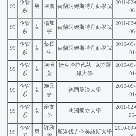
企管
2011-02-
99
男
陳麓
荷蘭阿姆斯特丹商學院
系
06
企管
楊加
2011-02-
99
女
荷蘭阿姆斯特丹商學院
系
宇
06
企管
蔡長
2010-09-
99
女
荷蘭阿姆斯特丹商學院
系
生
01
企管
陳憶
捷克哈拉代茲 克拉羅
2010-09-
99
女
系
萱
維大學
01
企管
施又
2010-09-
99
女
德國曼漢大學
系
嘉
01
企管
余友
2011-02-
99
女
澳洲國立大學
系
亭
06
企管
許雅
2010-09-
99
男
斯洛伐克夸美紐斯大學