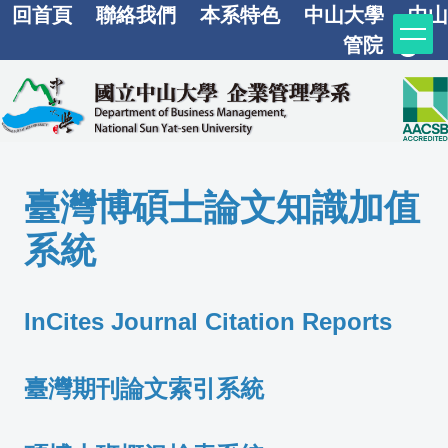
回首頁
聯絡我們
本系特色
中山大學
中山
跳
到
管院
主
要
內
容
區
臺灣博碩士論文知識加值
系統
InCites Journal Citation Reports
臺灣
期刊論文索引系統