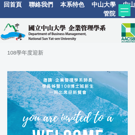
回首頁
聯絡我們
本系特色
中山大學
中山
跳
到
管院
主
要
內
容
108學年度迎新
區