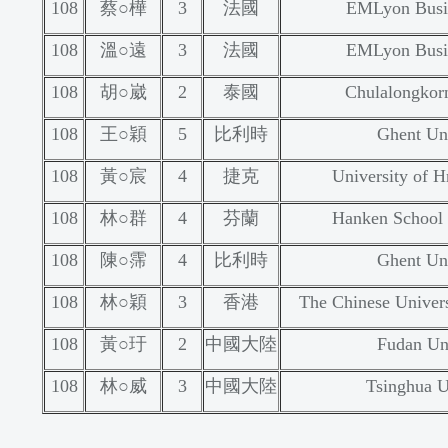
108
蔡○樺
3
法國
EMLyon Busi
108
溫○遠
3
法國
EMLyon Busi
108
胡○崴
2
泰國
Chulalongkorn
108
王○穎
5
比利時
Ghent Uni
108
黃○宸
4
捷克
University of H
108
林○群
4
芬蘭
Hanken School 
108
陳○霈
4
比利時
Ghent Uni
108
林○穎
3
香港
The Chinese Univer
108
黃○玗
2
中國大陸
Fudan Uni
108
林○威
3
中國大陸
Tsinghua U