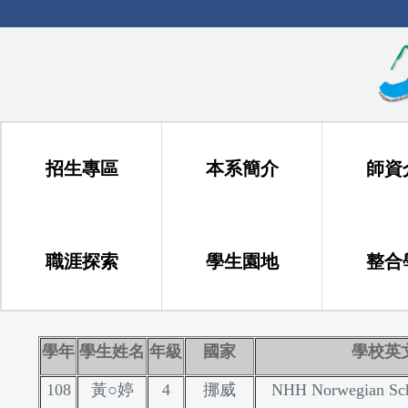
跳
到
主
要
內
容
區
招生專區
本系簡介
師資
職涯探索
學生園地
整合
學年
學生姓名
年級
國家
學校英
108
黃○婷
4
挪威
NHH Norwegian Sch