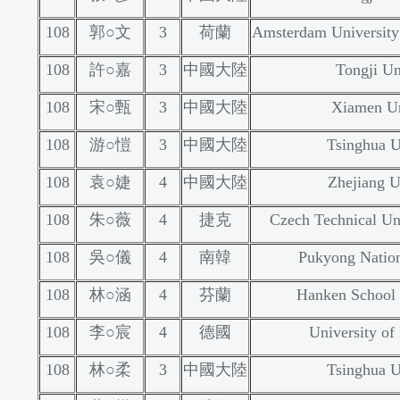
108
郭○文
3
荷蘭
Amsterdam University 
108
許○嘉
3
中國大陸
Tongji Un
108
宋○甄
3
中國大陸
Xiamen Un
108
游○愷
3
中國大陸
Tsinghua U
108
袁○婕
4
中國大陸
Zhejiang U
108
朱○薇
4
捷克
Czech Technical Uni
108
吳○儀
4
南韓
Pukyong Nation
108
林○涵
4
芬蘭
Hanken School 
108
李○宸
4
德國
University of
108
林○柔
3
中國大陸
Tsinghua U