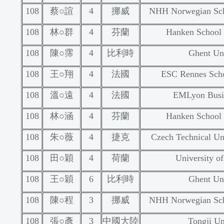
108
蔡○諠
4
挪威
NHH Norwegian Sch
108
林○群
4
芬蘭
Hanken School 
108
陳○霈
4
比利時
Ghent Uni
108
王○翔
4
法國
ESC Rennes Scho
108
溫○遠
4
法國
EMLyon Busi
108
林○涵
4
芬蘭
Hanken School 
108
朱○薇
4
捷克
Czech Technical Uni
108
田○穎
4
荷蘭
University o
108
王○穎
6
比利時
Ghent Uni
108
陳○程
3
挪威
NHH Norwegian Sch
108
張○彥
3
中國大陸
Tongji Un