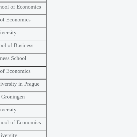
ool of Economics
of Economics
versity
ol of Business
ness School
of Economics
versity in Prague
f Groningen
versity
ool of Economics
iversity