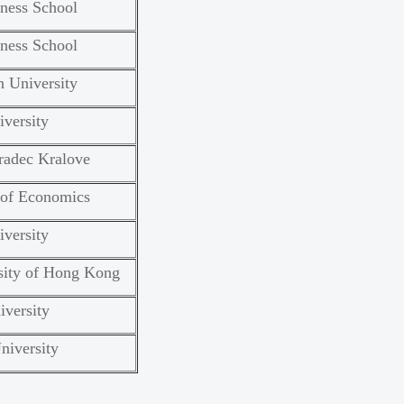
ness School
ness School
 University
versity
radec Kralove
of Economics
versity
sity of Hong Kong
versity
niversity