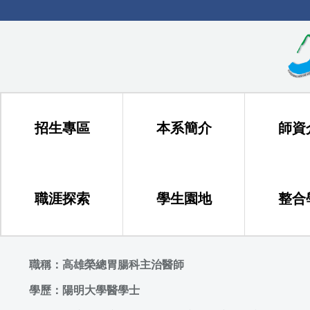
跳
到
主
要
內
容
區
招生專區
本系簡介
師資
職涯探索
學生園地
整合
職稱：高雄榮總胃腸科主治醫師
學歷：陽明大學醫學士