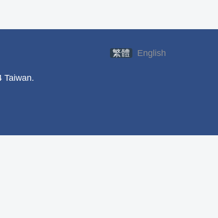
繁體
English
 Taiwan.