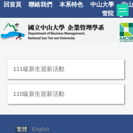
回首頁
聯絡我們
本系特色
中山大學
中山
跳
到
管院
主
要
內
容
區
111級新生迎新活動
110級新生迎新活動
繁體
English